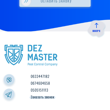
ОСТАВИТЬ ЗАЯВКУ
ВВЕРХ
0633447182
0674604658
0505151113
Заказать звонок