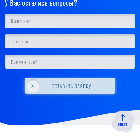
У Вас остались вопросы?
Надевайте светлую одежду, таким образом вы быстрее
сможете заметить на себе клеща. Лучше всего выбирать такие
вещи, которые будут закрывать полностью ваше тело;
Используете отпугивающие средства защиты;
Вакцина поможет избежать опасных последствий;
После долгих прогулок тщательно осматривайте себя и
своих близких на присутствие клещей на одежде и теле, и
обращайте внимание на факт присасывания, укус можно
попросту не почувствовать.
ОСТАВИТЬ ЗАЯВКУ
Не советуют самостоятельно пытаться избавиться от клещей
на участке, предпочтительней всего будет обратиться к
профессионалам, которые помогут их вывести. Чтобы заказать
обработку участка от клещей свяжитесь с нами сами или
закажите обратный звонок.
ВВЕРХ