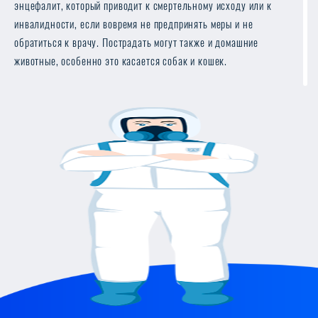
энцефалит, который приводит к смертельному исходу или к
инвалидности, если вовремя не предпринять меры и не
обратиться к врачу. Пострадать могут также и домашние
животные, особенно это касается собак и кошек.
Из-за способности приспосабливаться к любым условиям и
температурам, их достаточно сложно уничтожить.
Специализированная служба “DezMaster” производит борьбу с
клещами в Украине при помощи инсектицидов
пролонгированного действия.
Меры профилактики от укуса клеща
Если вы все еще не провели дезинсекцию клещей, то стоит
ознакомиться с общими мерами предосторожности, которые
снизят риск нападения и помогут избавиться от тяжелых
последствий. Как говорится «предупрежден – значит
вооружен».